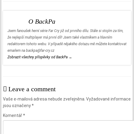
e
b
o
o
O BackPa
k
Jsem fanoušek herní série Far Cry již od prvního dílu. Stále si stojím za tím,
že nejlepší multiplayer má první díl! Jsem také vlastníkem a hlavním
redaktorem tohoto webu. V případě nějakého dotazu mě můžete kontaktovat
emailem na backpa@far-cry.cz
Zobrazit všechny příspěvky od BackPa
→
Leave a comment
Vaše e-mailová adresa nebude zveřejněna.
Vyžadované informace
jsou označeny
*
Komentář
*