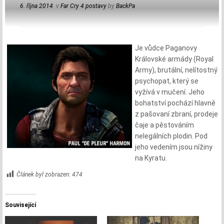
6. října 2014
v
Far Cry 4 postavy
by
BackPa
Je vůdce Paganovy
Královské armády (Royal
Army), brutální, nelítostný
psychopat, který se
vyžívá v mučení. Jeho
bohatství pochází hlavně
z pašovaní zbraní, prodeje
čaje a pěstováním
nelegálních plodin. Pod
jeho vedením jsou nížiny
na Kyratu.
Článek byl zobrazen:
474
Související