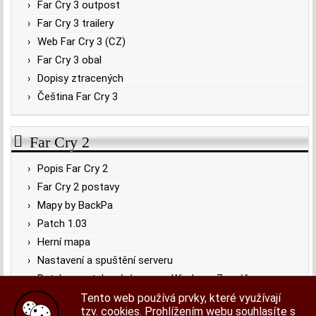
Far Cry 3 outpost
Far Cry 3 trailery
Web Far Cry 3 (CZ)
Far Cry 3 obal
Dopisy ztracených
Čeština Far Cry 3
Far Cry 2
Popis Far Cry 2
Far Cry 2 postavy
Mapy by BackPa
Patch 1.03
Herní mapa
Nastavení a spuštění serveru
Patch pro stahování map ve Windows 7 a výš
Far Cry 2 obal
Tento web používá prvky, které využívají
tzv. cookies. Prohlížením webu souhlasíte s
Doprava