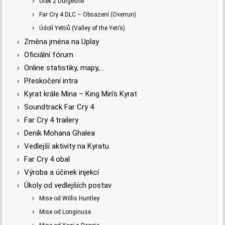
Útěk z Durgeshe
Far Cry 4 DLC – Obsazení (Overrun)
Údolí Yettiů (Valley of the Yeti’s)
Změna jména na Uplay
Oficiální fórum
Online statistiky, mapy,…
Přeskočení intra
Kyrat krále Mina – King Min’s Kyrat
Soundtrack Far Cry 4
Far Cry 4 trailery
Deník Mohana Ghalea
Vedlejší aktivity na Kyratu
Far Cry 4 obal
Výroba a účinek injekcí
Úkoly od vedlejších postav
Mise od Willis Huntley
Mise od Longinuse