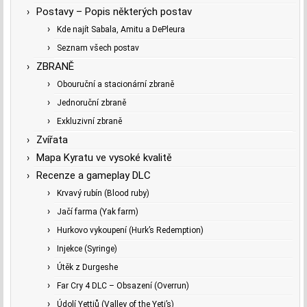
Postavy – Popis některých postav
Kde najít Sabala, Amitu a DePleura
Seznam všech postav
ZBRANĚ
Obouruční a stacionární zbraně
Jednoruční zbraně
Exkluzivní zbraně
Zvířata
Mapa Kyratu ve vysoké kvalitě
Recenze a gameplay DLC
Krvavý rubín (Blood ruby)
Jačí farma (Yak farm)
Hurkovo vykoupení (Hurk’s Redemption)
Injekce (Syringe)
Útěk z Durgeshe
Far Cry 4 DLC – Obsazení (Overrun)
Údolí Yettiů (Valley of the Yeti’s)