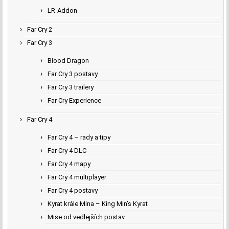
LR-Addon
Far Cry 2
Far Cry 3
Blood Dragon
Far Cry 3 postavy
Far Cry 3 trailery
Far Cry Experience
Far Cry 4
Far Cry 4 – rady a tipy
Far Cry 4 DLC
Far Cry 4 mapy
Far Cry 4 multiplayer
Far Cry 4 postavy
Kyrat krále Mina – King Min’s Kyrat
Mise od vedlejších postav