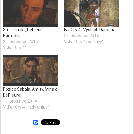
Smrt Paula „DePleur“
Far Cry 4 : Výslech Darpana
Harmona
21. července 2015
22. července 2015
V „Far Cry 4 postavy“
V „Far Cry 4“
Pozice Sabala, Amity, Mina a
DePleura.
11. prosince 2014
V „Far Cry 4 - rady a tipy“
F
a
c