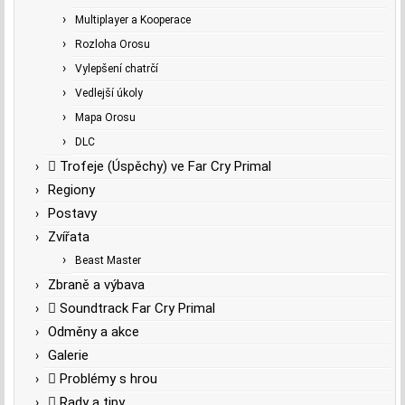
Multiplayer a Kooperace
Rozloha Orosu
Vylepšení chatrčí
Vedlejší úkoly
Mapa Orosu
DLC
Trofeje (Úspěchy) ve Far Cry Primal
Regiony
Postavy
Zvířata
Beast Master
Zbraně a výbava
Soundtrack Far Cry Primal
Odměny a akce
Galerie
Problémy s hrou
Rady a tipy