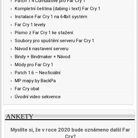
Patch 1.4 Cumulative pro Far Cry 1
Kompletní čeština (dabing i text) Far Cry 1
Instalace Far Cry 1 na 64bit systém
Far Cry 1 levely
Písmo z Far Cry 1 ke stažení
Soubory pro spuštění serveru Far Cry 1
Návod k nastavení serveru
Bindy + Bindmaker + Návod
Módy pro Far Cry 1
Patch 1.6 – Neoficiální
MP mapy by BackPa
Far Cry obal
Úvodní video sekvence
ANKETY
Myslíte si, že v roce 2020 bude oznámeno další Far
Cry?