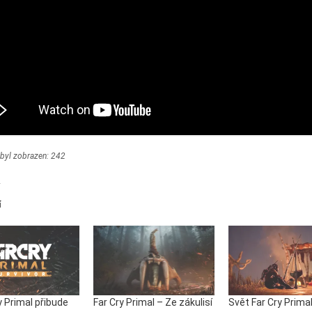
byl zobrazen:
242
í
y Primal přibude
Far Cry Primal – Ze zákulisí
Svět Far Cry Prima