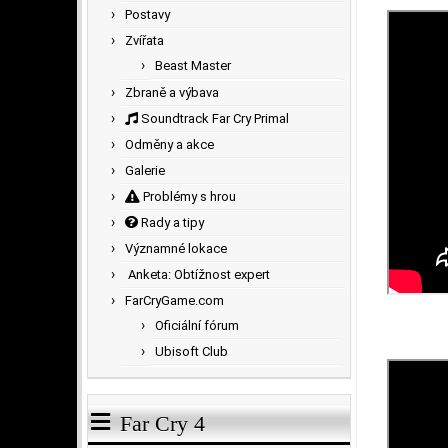
Postavy
Zvířata
Beast Master
Zbraně a výbava
Soundtrack Far Cry Primal
Odměny a akce
Galerie
Problémy s hrou
Rady a tipy
Významné lokace
Anketa: Obtížnost expert
FarCryGame.com
Oficiální fórum
Ubisoft Club
Far Cry 4