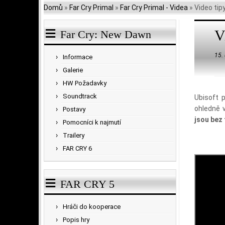
Domů
»
Far Cry Primal
»
Far Cry Primal - Videa
»
Video tipy
V
Far Cry: New Dawn
15.
Informace
Galerie
HW Požadavky
Soundtrack
Ubisoft p
ohledně v
Postavy
jsou bez 
Pomocníci k najmutí
Trailery
FAR CRY 6
FAR CRY 5
Hráči do kooperace
Popis hry