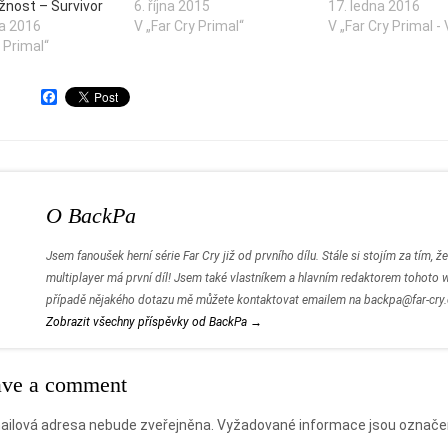
žnost – Survivor
6. října 2015
17. ledna 2016
na 2016
V „Far Cry Primal“
V „Far Cry Primal -
y Primal“
F
a
c
e
b
o
o
k
O BackPa
Jsem fanoušek herní série Far Cry již od prvního dílu. Stále si stojím za tím, že
multiplayer má první díl! Jsem také vlastníkem a hlavním redaktorem tohoto 
případě nějakého dotazu mě můžete kontaktovat emailem na backpa@far-cry
Zobrazit všechny příspěvky od BackPa
→
ave a comment
ailová adresa nebude zveřejněna.
Vyžadované informace jsou označ