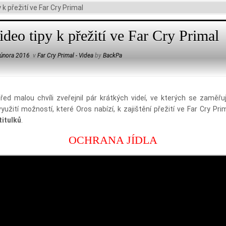
 k přežití ve Far Cry Primal
ideo tipy k přežití ve Far Cry Primal
 února 2016
v
Far Cry Primal - Videa
by
BackPa
řed malou chvíli zveřejnil pár krátkých videí, ve kterých se zaměřu
yužití možností, které Oros nabízí, k zajištění přežití ve Far Cry Pri
titulků
.
OCHRANA JÍDLA