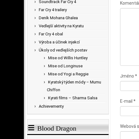
Soundtrack Far Cry 4
Komentá
Far Cry 4 trailery
Deník Mohana Ghalea
Vedlejší aktivity na Kyratu
Far Cry 4 obal
Výroba a účinek injekcí
Úkoly od vedlejších postav
Mise od Willis Huntley
Mise od Longinuse
Mise od Yogi a Reggie
Jméno
*
Kyratský týden módy – Mumu
Chiffon
Kyrati films – Sharma Salsa
E-mail
*
Achievementy
Webová s
Blood Dragon