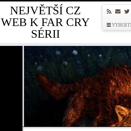
NEJVĚTŠÍ CZ
WEB K FAR CRY
VYBERT
SÉRII
Skip
to
content