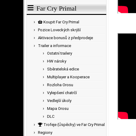
Far Cry Primal
Koupit Far Cry Primal
Pozice Loveckých skrýší
Aktivace bonusů z předprodeje
Trailer a informace
Ostatní trailery
HW nároky
Sběratelská edice
Multiplayer a Kooperace
Rozloha Orosu
Vylepšení chatrčí
Vedlejší úkoly
Mapa Orosu
DLC
Trofeje (Úspěchy) ve Far Cry Primal
Regiony