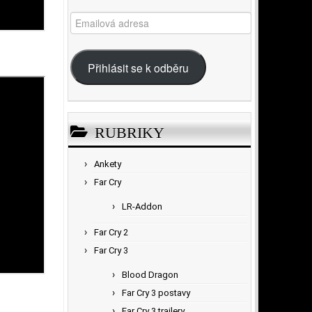
Emailová
adresa
Přihlásit se k odběru
RUBRIKY
Ankety
Far Cry
LR-Addon
Far Cry 2
Far Cry 3
Blood Dragon
Far Cry 3 postavy
Far Cry 3 trailery