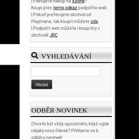
| Plánujete nákup na
Xzone
?
Koupi přes
tento odkaz
podpoříte web.
| Pokuď preferujete obchod od
Playmana, tak koupit můžete
zde
.
| Podpořit web můžete i koupi hry v
obchodě
JRC
VYHLEDÁVÁNÍ
Vyhledávání
ODBĚR NOVINEK
Chcete být vždy upozorněni, když vyjde
nějaký nový článek? Přihlaste se k
odběru novinek!