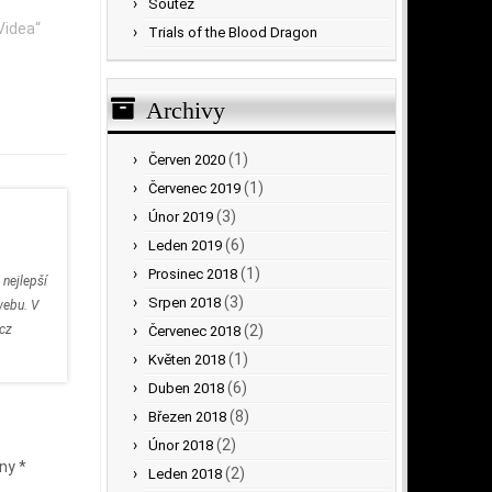
Soutěž
 Videa“
Trials of the Blood Dragon
Archivy
(1)
Červen 2020
(1)
Červenec 2019
(3)
Únor 2019
(6)
Leden 2019
(1)
Prosinec 2018
 nejlepší
(3)
Srpen 2018
webu. V
.cz
(2)
Červenec 2018
(1)
Květen 2018
(6)
Duben 2018
(8)
Březen 2018
(2)
Únor 2018
eny
*
(2)
Leden 2018