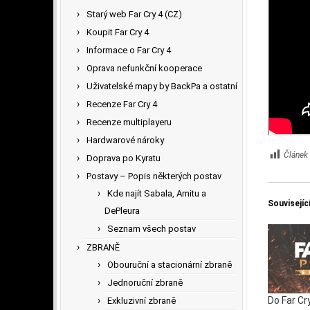
Starý web Far Cry 4 (CZ)
Koupit Far Cry 4
Informace o Far Cry 4
Oprava nefunkční kooperace
Uživatelské mapy by BackPa a ostatní
Recenze Far Cry 4
Recenze multiplayeru
Hardwarové nároky
Článek 
Doprava po Kyratu
Postavy – Popis některých postav
Kde najít Sabala, Amitu a
Souvisejíc
DePleura
Seznam všech postav
ZBRANĚ
Obouruční a stacionární zbraně
Jednoruční zbraně
Do Far Cr
Exkluzivní zbraně