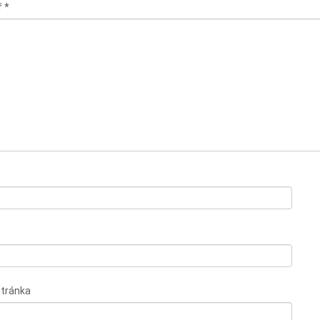
ř
*
tránka