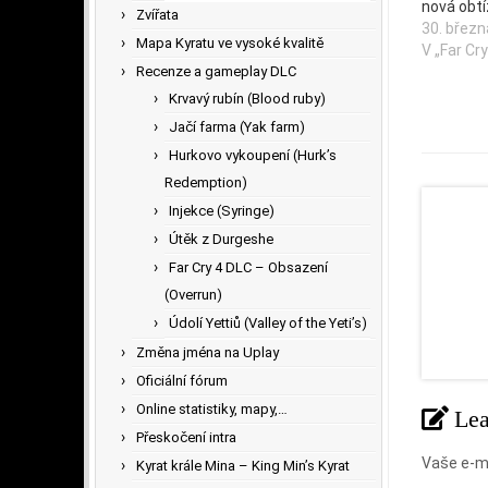
nová obtí
Zvířata
30. břez
Mapa Kyratu ve vysoké kvalitě
V „Far Cr
Recenze a gameplay DLC
Krvavý rubín (Blood ruby)
Jačí farma (Yak farm)
Hurkovo vykoupení (Hurk’s
Redemption)
Injekce (Syringe)
Útěk z Durgeshe
Far Cry 4 DLC – Obsazení
(Overrun)
Údolí Yettiů (Valley of the Yeti’s)
Změna jména na Uplay
Oficiální fórum
Online statistiky, mapy,…
Le
Přeskočení intra
Vaše e-m
Kyrat krále Mina – King Min’s Kyrat