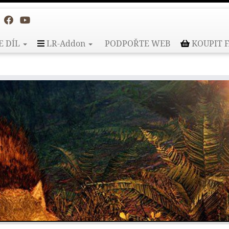
E DÍL
LR-Addon
PODPOŘTE WEB
KOUPIT F