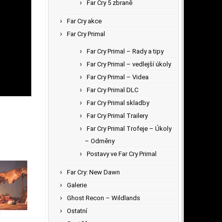
Far Cry 5 zbraně
Far Cry akce
Far Cry Primal
Far Cry Primal – Rady a tipy
Far Cry Primal – vedlejší úkoly
Far Cry Primal – Videa
Far Cry Primal DLC
Far Cry Primal skladby
Far Cry Primal Trailery
Far Cry Primal Trofeje – Úkoly
– Odměny
Postavy ve Far Cry Primal
Far Cry: New Dawn
Galerie
Ghost Recon – Wildlands
Ostatní
l