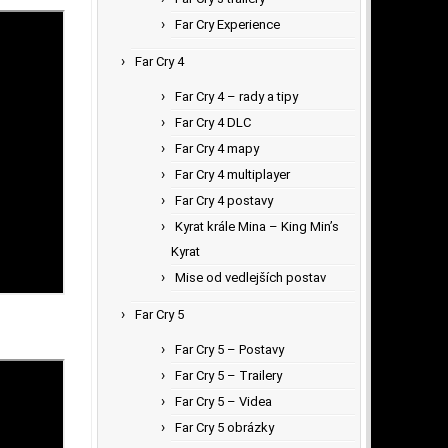
Far Cry Experience
Far Cry 4
Far Cry 4 – rady a tipy
Far Cry 4 DLC
Far Cry 4 mapy
Far Cry 4 multiplayer
Far Cry 4 postavy
Kyrat krále Mina – King Min’s
Kyrat
Mise od vedlejších postav
Far Cry 5
Far Cry 5 – Postavy
Far Cry 5 – Trailery
Far Cry 5 – Videa
Far Cry 5 obrázky